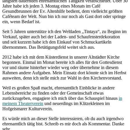
längsten dauernden ehrenamtlichen Tätigkeit verabschiedet. Über 30
Jahre habe ich jeden 3. Montag eines Monats im Café
Gesundbrunnen der Ev. Altenhilfe bedient, dem vielleicht größten
Caféteam der Welt. Nun bin ich nur noch als Gast dort oder springe
ein, wenn Bedarf ist.
Seit 5 Jahren unterstütze ich den Weltladen „Tintaya“, zu Beginn im
Verkauf, später auch bei der Laden- und Schaufensterdekoration
und seit kurzem habe ich den Einkauf von Schmuckartikeln
übernommen. Das Betätigungsfeld weitet sich aus.
2012 habe ich mit dem Küsterdienst in unserer Altstädter Kirche
begonnen. Einmal im Monat bereite ich alles für den Gottesdienst
vor und räume hinterher wieder weg oder übernehme in diesem
Rahmen andere Aufgaben. Mein Einsatz dort könnte sich im Herbst
ausweiten, denn ich stelle mich zur Wahl in den Kirchenvorstand.
Weil es großen Spaß macht, ehrenamtlich Einblicke in andere
Lebensbereiche zu finden oder der Gemeinschaft etwas
zurückzugeben, engagiere ich mich über das Schauspiel hinaus
in
meinem Theaterverein
und neuerdings im Klitzekleinen im
Hofgeismarer Kulturverein.
Es würde mich an dieser Stelle interessieren, ob du auch irgendwo
ehrenamtlich tätig bist. Schreib es mir doch als Kommentar. Danke
sehr.