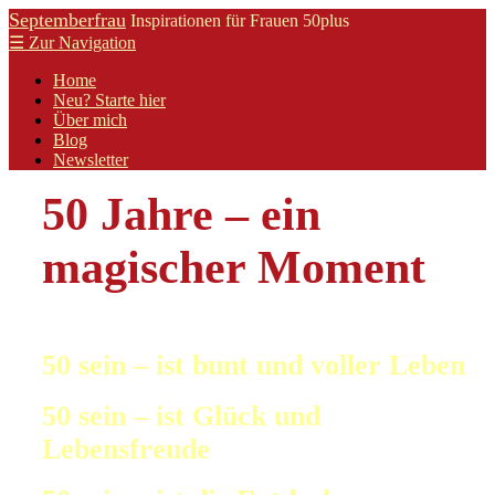
Septemberfrau
Inspirationen für Frauen 50plus
☰
Zur Navigation
Home
Neu? Starte hier
Über mich
Blog
Newsletter
50 Jahre – ein
magischer Moment
50 sein – ist bunt und voller Leben
50 sein – ist Glück und
Lebensfreude