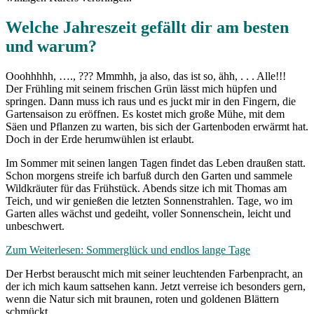
Welche Jahreszeit gefällt dir am besten
und warum?
Ooohhhhh, …., ??? Mmmhh, ja also, das ist so, ähh, . . . Alle!!!
Der Frühling mit seinem frischen Grün lässt mich hüpfen und
springen. Dann muss ich raus und es juckt mir in den Fingern, die
Gartensaison zu eröffnen. Es kostet mich große Mühe, mit dem
Säen und Pflanzen zu warten, bis sich der Gartenboden erwärmt hat.
Doch in der Erde herumwühlen ist erlaubt.
Im Sommer mit seinen langen Tagen findet das Leben draußen statt.
Schon morgens streife ich barfuß durch den Garten und sammele
Wildkräuter für das Frühstück. Abends sitze ich mit Thomas am
Teich, und wir genießen die letzten Sonnenstrahlen. Tage, wo im
Garten alles wächst und gedeiht, voller Sonnenschein, leicht und
unbeschwert.
Zum Weiterlesen: Sommerglück und endlos lange Tage
Der Herbst berauscht mich mit seiner leuchtenden Farbenpracht, an
der ich mich kaum sattsehen kann. Jetzt verreise ich besonders gern,
wenn die Natur sich mit braunen, roten und goldenen Blättern
schmückt.