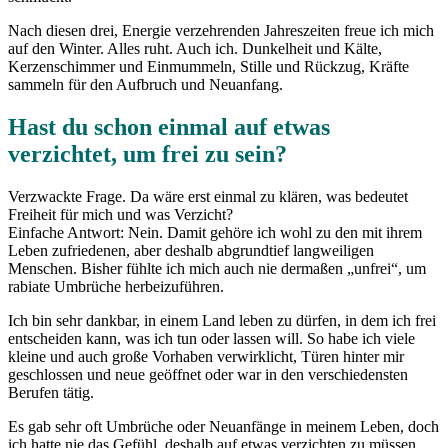
Nach diesen drei, Energie verzehrenden Jahreszeiten freue ich mich
auf den Winter. Alles ruht. Auch ich. Dunkelheit und Kälte,
Kerzenschimmer und Einmummeln, Stille und Rückzug, Kräfte
sammeln für den Aufbruch und Neuanfang.
Hast du schon einmal auf etwas
verzichtet, um frei zu sein?
Verzwackte Frage. Da wäre erst einmal zu klären, was bedeutet
Freiheit für mich und was Verzicht?
Einfache Antwort: Nein. Damit gehöre ich wohl zu den mit ihrem
Leben zufriedenen, aber deshalb abgrundtief langweiligen
Menschen. Bisher fühlte ich mich auch nie dermaßen „unfrei“, um
rabiate Umbrüche herbeizuführen.
Ich bin sehr dankbar, in einem Land leben zu dürfen, in dem ich frei
entscheiden kann, was ich tun oder lassen will. So habe ich viele
kleine und auch große Vorhaben verwirklicht, Türen hinter mir
geschlossen und neue geöffnet oder war in den verschiedensten
Berufen tätig.
Es gab sehr oft Umbrüche oder Neuanfänge in meinem Leben, doch
ich hatte nie das Gefühl, deshalb auf etwas verzichten zu müssen.