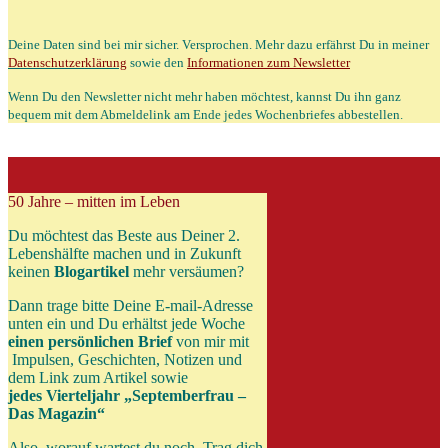
Deine Daten sind bei mir sicher. Versprochen. Mehr dazu erfährst Du in meiner
Datenschutzerklärung
sowie den
Informationen zum Newsletter
Wenn Du den Newsletter nicht mehr haben möchtest, kannst Du ihn ganz
bequem mit dem Abmeldelink am Ende jedes Wochenbriefes abbestellen.
50 Jahre – mitten im Leben
Du möchtest das Beste aus Deiner 2.
Lebenshälfte machen und in Zukunft
keinen
Blogartikel
mehr versäumen?
Dann trage bitte Deine E-mail-Adresse
unten ein und Du erhältst jede Woche
einen persönlichen Brief
von mir
mit
Impulsen, Geschichten, Notizen und
dem Link zum Artikel sowie
jedes Vierteljahr „Septemberfrau –
Das Magazin“
Also, worauf wartest du noch. Trag dich