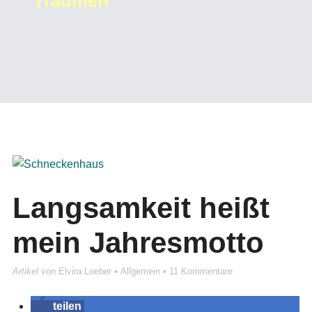
Träumen
Langsamkeit heißt
mein Jahresmotto
Artikel von
Elvira Loeber
•
Allgemein
•
11 Kommentare
teilen