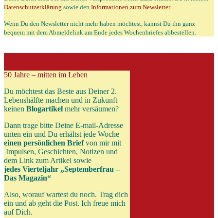
Datenschutzerklärung
sowie den
Informationen zum Newsletter
Wenn Du den Newsletter nicht mehr haben möchtest, kannst Du ihn ganz
bequem mit dem Abmeldelink am Ende jedes Wochenbriefes abbestellen.
50 Jahre – mitten im Leben
Du möchtest das Beste aus Deiner 2.
Lebenshälfte machen und in Zukunft
keinen
Blogartikel
mehr versäumen?
Dann trage bitte Deine E-mail-Adresse
unten ein und Du erhältst jede Woche
einen persönlichen Brief
von mir
mit
Impulsen, Geschichten, Notizen und
dem Link zum Artikel sowie
jedes Vierteljahr „Septemberfrau –
Das Magazin“
Also, worauf wartest du noch. Trag dich
ein und ab geht die Post. Ich freue mich
auf Dich.