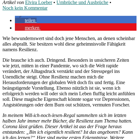
Artikel von
Elvira Loeber
•
Umbrüche und Ausbrüche
•
Noch kein Kommentar
teilen
merken
Wie bewundernswert sind doch jene Menschen, an denen scheinbar
alles abprallt. Sie besitzen wohl diese geheimnisvolle Fähigkeit
namens Resilienz.
Die brauche ich auch. Dringend. Besonders in unsicheren Zeiten
wie jetzt, mitten in einer Pandemie, wo sich die Welt rapide
verändert, der Alltagsdruck verstärkt und der Stresspegel ins
Unendliche steigt. Ohne Resilienz machen mich die
Herausforderungen der globalen Welt doch fix und fertig. Eine
beängstigende Vorstellung. Ebenso nützlich ist sie, wenn ich
erfolgreich werden will oder sich mein Leben fluffig leicht anfühlen
soll. Diese magische Eigenschaft könnte sogar vor Depressionen,
Angststörungen oder dem Burn out schützen, vermuten Forscher.
In meinem Will-ich-noch-lesen-Regal sammelten sich im letzten
halben Jahr immer mehr Bücher, die Resilienz zum Thema hatten.
Corona lässt grüßen. Dieser Artikel ist aus der Frage heraus
entstanden: „Bin ich eigentlich resilient? Ist das angeboren? Kann
ich das lernen?“ Hier sind meine ersten Erkenntnisse. Weitere