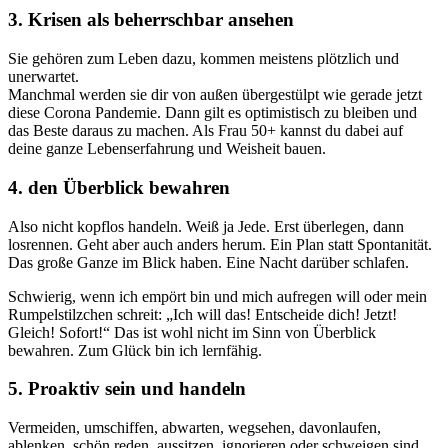
3. Krisen als beherrschbar ansehen
Sie gehören zum Leben dazu, kommen meistens plötzlich und
unerwartet.
Manchmal werden sie dir von außen übergestülpt wie gerade jetzt
diese Corona Pandemie. Dann gilt es optimistisch zu bleiben und
das Beste daraus zu machen. Als Frau 50+ kannst du dabei auf
deine ganze Lebenserfahrung und Weisheit bauen.
4. den Überblick bewahren
Also nicht kopflos handeln. Weiß ja Jede. Erst überlegen, dann
losrennen. Geht aber auch anders herum. Ein Plan statt Spontanität.
Das große Ganze im Blick haben. Eine Nacht darüber schlafen.
Schwierig, wenn ich empört bin und mich aufregen will oder mein
Rumpelstilzchen schreit: „Ich will das! Entscheide dich! Jetzt!
Gleich! Sofort!“ Das ist wohl nicht im Sinn von Überblick
bewahren. Zum Glück bin ich lernfähig.
5. Proaktiv sein und handeln
Vermeiden, umschiffen, abwarten, wegsehen, davonlaufen,
ablenken, schön reden, aussitzen, ignorieren oder schweigen sind