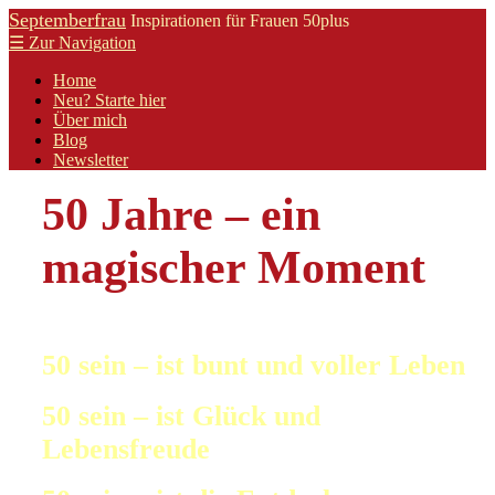
Septemberfrau
Inspirationen für Frauen 50plus
☰
Zur Navigation
Home
Neu? Starte hier
Über mich
Blog
Newsletter
50 Jahre – ein
magischer Moment
50 sein – ist bunt und voller Leben
50 sein – ist Glück und
Lebensfreude