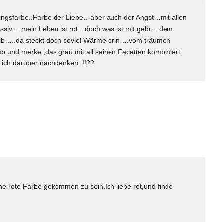
blingsfarbe..Farbe der Liebe…aber auch der Angst…mit allen
ssiv….mein Leben ist rot…doch was ist mit gelb….dem
elb…..da steckt doch soviel Wärme drin….vom träumen
ab und merke ,das grau mit all seinen Facetten kombiniert
 ich darüber nachdenken..!!??
öne rote Farbe gekommen zu sein.Ich liebe rot,und finde