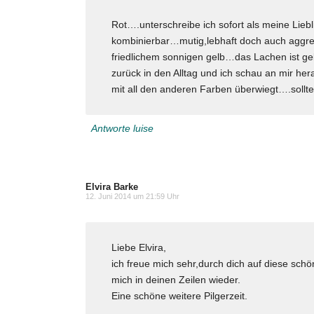
Rot….unterschreibe ich sofort als meine Lie
kombinierbar…mutig,lebhaft doch auch aggre
friedlichem sonnigen gelb…das Lachen ist g
zurück in den Alltag und ich schau an mir her
mit all den anderen Farben überwiegt….sollte
Antworte luise
Elvira Barke
12. Juni 2014 um 21:59 Uhr
Liebe Elvira,
ich freue mich sehr,durch dich auf diese sch
mich in deinen Zeilen wieder.
Eine schöne weitere Pilgerzeit.