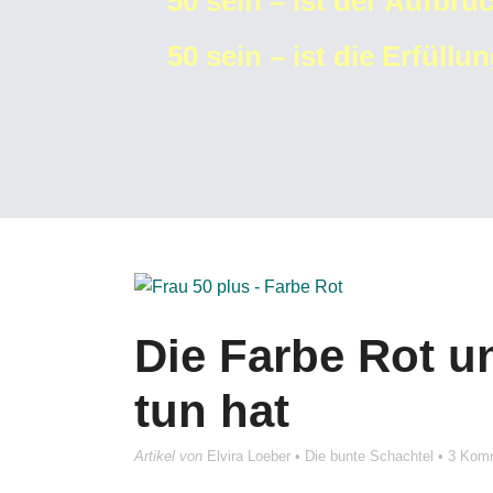
50 sein – ist der Aufbr
50 sein – ist die Erfüll
Die Farbe Rot u
tun hat
Artikel von
Elvira Loeber
•
Die bunte Schachtel
•
3 Kom