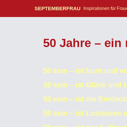
SEPTEMBERFRAU
Inspirationen für Fra
50 Jahre – ei
50 sein – ist bunt und v
50 sein – ist Glück und
50 sein – ist die Entde
50 sein – ist Loslassen