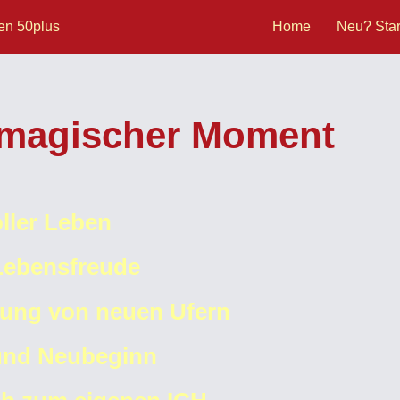
uen 50plus
Home
Neu? Star
n magischer Moment
oller Leben
 Lebensfreude
ckung von neuen Ufern
 und Neubeginn